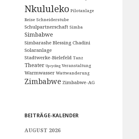
Nkululeko
Pilotanlage
Reise
Schneiderstube
Schulpartnerschaft
Simba
Simbabwe
Simbarashe Blessing Chadini
Solaranlage
Stadtwerke-Bielefeld
Tanz
Theater
Veranstaltung
Upcycling
Warmwasser
Wattwanderung
Zimbabwe
Zimbabwe-AG
BEITRÄGE-KALENDER
AUGUST 2026