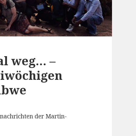
al weg… –
eiwöchigen
abwe
lnachrichten der Martin-