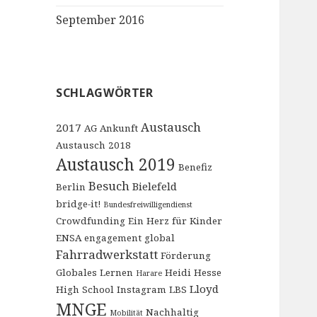
September 2016
SCHLAGWÖRTER
Austausch
2017
AG
Ankunft
Austausch 2018
Austausch 2019
Benefiz
Besuch
Bielefeld
Berlin
bridge-it!
Bundesfreiwilligendienst
Crowdfunding
Ein Herz für Kinder
ENSA engagement global
Fahrradwerkstatt
Förderung
Globales Lernen
Heidi Hesse
Harare
Lloyd
High School
Instagram
LBS
MNGE
Nachhaltig
Mobilität