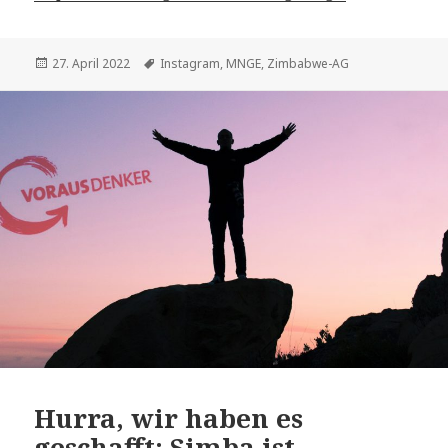
Veröffentlicht
Schlagwörter
27. April 2022
Instagram
,
MNGE
,
Zimbabwe-AG
am
Hurra, wir haben es
geschafft: Simba ist