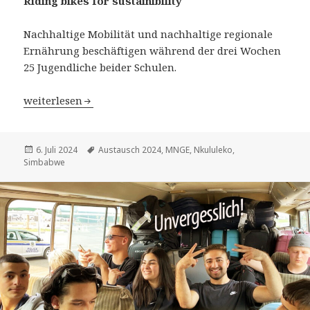
Riding bikes for sustainibility
Nachhaltige Mobilität und nachhaltige regionale
Ernährung beschäftigen während der drei Wochen
25 Jugendliche beider Schulen.
Einblicke in den Simbabwe-Austausch 2024: MNGE und 
weiterlesen
Veröffentlicht
Schlagwörter
6. Juli 2024
Austausch 2024
,
MNGE
,
Nkululeko
,
am
Simbabwe