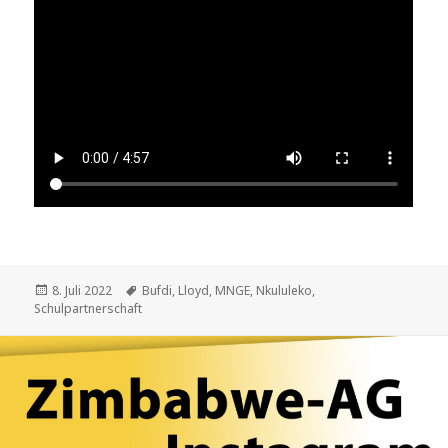
Veröffentlicht
Schlagwörter
8. Juli 2022
Bufdi
,
Lloyd
,
MNGE
,
Nkululeko
,
am
Schulpartnerschaft