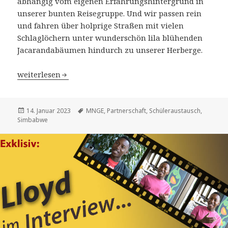
abhängig vom eigenen Erfahrungshintergrund in
unserer bunten Reisegruppe. Und wir passen rein
und fahren über holprige Straßen mit vielen
Schlaglöchern unter wunderschön lila blühenden
Jacarandabäumen hindurch zu unserer Herberge.
22. September 2022: Endlich los nach Simbabwe – 40 Jahr
weiterlesen
Veröffentlicht
Schlagwörter
14. Januar 2023
MNGE
,
Partnerschaft
,
Schüleraustausch
,
am
Simbabwe