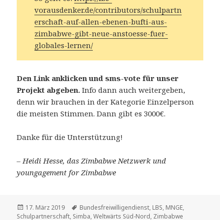
vorausdenker.de/contributors/schulpartn
erschaft-auf-allen-ebenen-bufti-aus-
zimbabwe-gibt-neue-anstoesse-fuer-
globales-lernen/
Den Link anklicken und sms-vote für unser
Projekt abgeben.
Info dann auch weitergeben,
denn wir brauchen in der Kategorie Einzelperson
die meisten Stimmen. Dann gibt es 3000€.
Danke für die Unterstützung!
– Heidi Hesse, das Zimbabwe Netzwerk und
youngagement for Zimbabwe
Veröffentlicht
Schlagwörter
17. März 2019
Bundesfreiwilligendienst
,
LBS
,
MNGE
,
am
Schulpartnerschaft
,
Simba
,
Weltwärts Süd-Nord
,
Zimbabwe