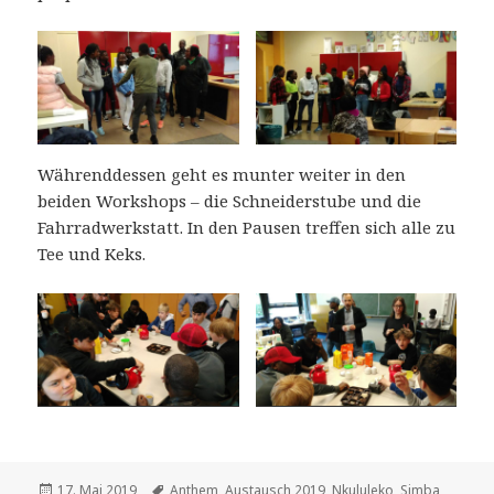
Währenddessen geht es munter weiter in den
beiden Workshops – die Schneiderstube und die
Fahrradwerkstatt. In den Pausen treffen sich alle zu
Tee und Keks.
Veröffentlicht
Schlagwörter
17. Mai 2019
Anthem
,
Austausch 2019
,
Nkululeko
,
Simba