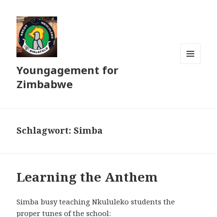
Youngagement for
MENÜ
UND
Zimbabwe
WIDGETS
Schlagwort:
Simba
Learning the Anthem
Simba busy teaching Nkululeko students the
proper tunes of the school: