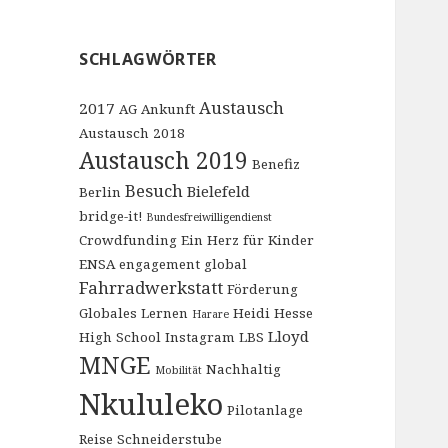
SCHLAGWÖRTER
Austausch
2017
AG
Ankunft
Austausch 2018
Austausch 2019
Benefiz
Besuch
Bielefeld
Berlin
bridge-it!
Bundesfreiwilligendienst
Crowdfunding
Ein Herz für Kinder
ENSA engagement global
Fahrradwerkstatt
Förderung
Globales Lernen
Heidi Hesse
Harare
Lloyd
High School
Instagram
LBS
MNGE
Nachhaltig
Mobilität
Nkululeko
Pilotanlage
Reise
Schneiderstube