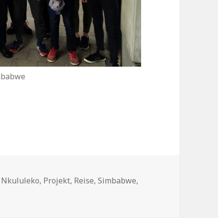
imbabwe
iner dreiwöchigen Reise nach Simbabwe
,
Nkululeko
,
Projekt
,
Reise
,
Simbabwe
,