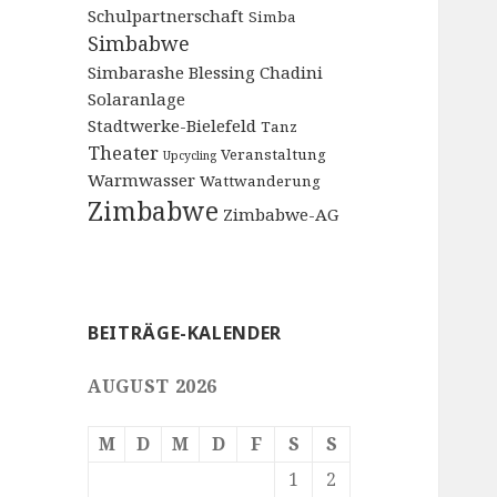
Schulpartnerschaft
Simba
Simbabwe
Simbarashe Blessing Chadini
Solaranlage
Stadtwerke-Bielefeld
Tanz
Theater
Veranstaltung
Upcycling
Warmwasser
Wattwanderung
Zimbabwe
Zimbabwe-AG
BEITRÄGE-KALENDER
AUGUST 2026
M
D
M
D
F
S
S
1
2