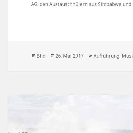
AG, den Austauschhülern aus Simbabwe und 
Format
Veröffentlicht
Schlagwörter
Bild
26. Mai 2017
Aufführung
,
Musi
am