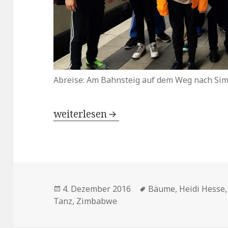
Abreise: Am Bahnsteig auf dem Weg nach S
Wir sind dann mal weg… – Bericht e
weiterlesen
Veröffentlicht
Schlagwörter
4. Dezember 2016
Bäume
,
Heidi Hesse
am
Tanz
,
Zimbabwe