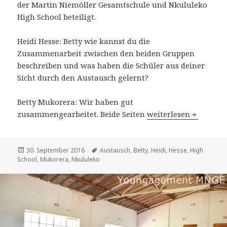
der Martin Niemöller Gesamtschule und Nkululeko
High School beteiligt.
Heidi Hesse: Betty wie kannst du die
Zusammenarbeit zwischen den beiden Gruppen
beschreiben und was haben die Schüler aus deiner
Sicht durch den Austausch gelernt?
Betty Mukorera: Wir haben gut
Interview mit Betty 
zusammengearbeitet. Beide Seiten
weiterlesen
Veröffentlicht
Schlagwörter
30. September 2016
Austausch
,
Betty
,
Heidi
,
Hesse
,
High
am
School
,
Mukorera
,
Nkululeko