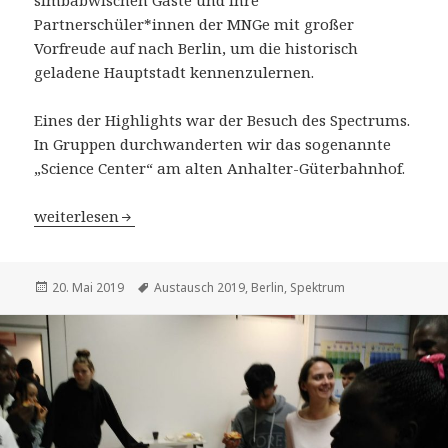
Partnerschüler*innen der MNGe mit großer
Vorfreude auf nach Berlin, um die historisch
geladene Hauptstadt kennenzulernen.
Eines der Highlights war der Besuch des Spectrums.
In Gruppen durchwanderten wir das sogenannte
„Science Center“ am alten Anhalter-Güterbahnhof.
Nkululeko goes Berlin
weiterlesen
Veröffentlicht
Schlagwörter
20. Mai 2019
Austausch 2019
,
Berlin
,
Spektrum
am