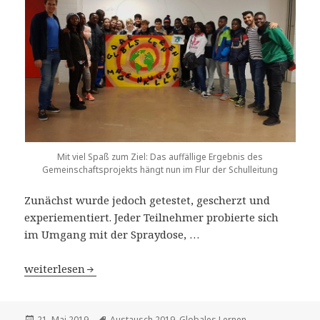
Mit viel Spaß zum Ziel: Das auffällige Ergebnis des
Gemeinschaftsprojekts hängt nun im Flur der Schulleitung
Zunächst wurde jedoch getestet, gescherzt und
experiementiert. Jeder Teilnehmer probierte sich
im Umgang mit der Spraydose, …
Mit der Sprühdose in der Hand
weiterlesen
Veröffentlicht
Schlagwörter
21. Mai 2019
Austausch 2019
,
Globales Lernen
,