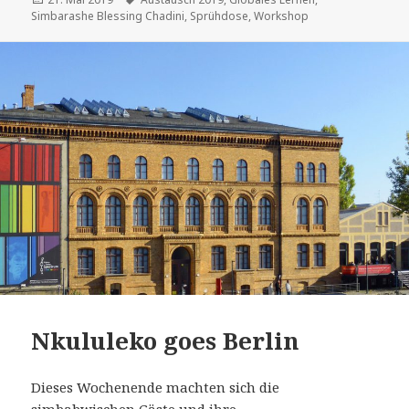
am
Simbarashe Blessing Chadini
,
Sprühdose
,
Workshop
Nkululeko goes Berlin
Dieses Wochenende machten sich die
simbabwischen Gäste und ihre