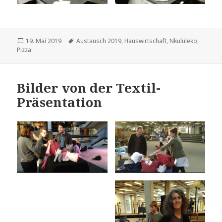
Veröffentlicht
Schlagwörter
19. Mai 2019
Austausch 2019
,
Hauswirtschaft
,
Nkululeko
,
am
Pizza
Bilder von der Textil-
Präsentation