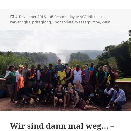
Veröffentlicht
Schlagwörter
4. Dezember 2016
Besuch
,
day
,
MNGE
,
Nkululeko
,
am
Parvaringira
,
prizegiving
,
Sponsorlauf
,
Wasserpumpe
,
Zaun
Wir sind dann mal weg… –