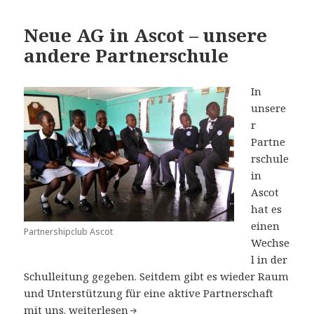
Neue AG in Ascot – unsere
andere Partnerschule
In
unsere
r
Partne
rschule
in
Ascot
hat es
einen
Partnershipclub Ascot
Wechse
l in der
Schulleitung gegeben. Seitdem gibt es wieder Raum
und Unterstützung für eine aktive Partnerschaft
Neue AG in Ascot – unsere andere Partnerschul
mit uns.
weiterlesen