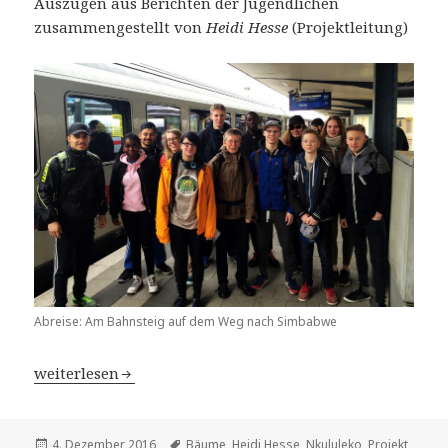
Auszügen aus Berichten der Jugendlichen
zusammengestellt von
Heidi Hesse
(Projektleitung)
Abreise: Am Bahnsteig auf dem Weg nach Simbabwe
Wir sind dann mal weg… – Bericht einer dreiwöchigen 
weiterlesen
Veröffentlicht
Schlagwörter
4. Dezember 2016
Bäume
,
Heidi Hesse
,
Nkululeko
,
Projekt
,