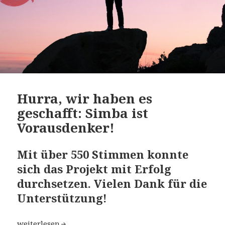
Hurra, wir haben es
geschafft: Simba ist
Vorausdenker!
Mit über 550 Stimmen konnte
sich das Projekt mit Erfolg
durchsetzen.
Vielen Dank für die
Unterstützung!
Hurra, wir haben es geschafft: Simba ist Vorausdenker!
weiterlesen