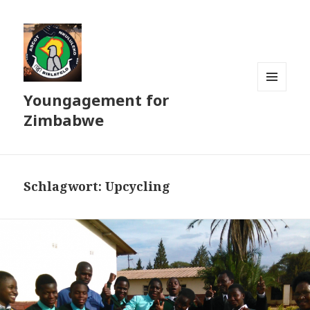
Youngagement for
MENÜ
UND
Zimbabwe
WIDGETS
Schlagwort:
Upcycling