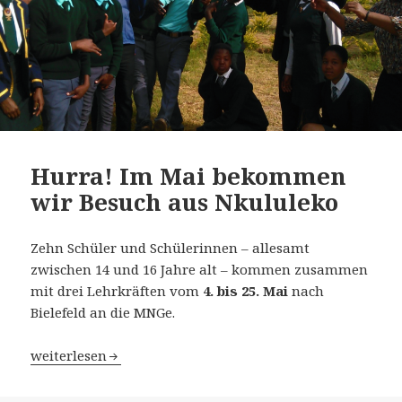
Hurra! Im Mai bekommen
wir Besuch aus Nkululeko
Zehn Schüler und Schülerinnen – allesamt
zwischen 14 und 16 Jahre alt – kommen zusammen
mit drei Lehrkräften vom
4. bis 25. Mai
nach
Bielefeld an die MNGe.
Hurra! Im Mai bekommen wir Besuch aus Nkululeko
weiterlesen