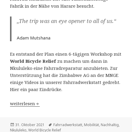
Fabrik in der Nähe von Harare besucht.
„The trip was an eye opener to all of us.“
Adam Mutshana
Es entstand der Plan einen 6-tägigen Workshop mit
World Bicycle Relief
zu machen um dann in
Nkululeko eine Fahrradreparatur anzubieten. Zur
Unterstützung hat die Zimbabwe AG an der MNGE
einige Videos in unserer Fahrradwerkstatt gedreht.
Hier ein paar Eindrücke.
Nachhaltige Mobilität oder rund um das Fahrrad
weiterlesen
Veröffentlicht
Schlagwörter
31. Oktober 2021
Fahrradwerkstatt
,
Mobilität
,
Nachhaltig
,
am
Nkululeko
,
World Bicycle Relief