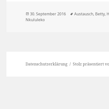
Veröffentlicht
Schlagwörter
30. September 2016
Austausch
,
Betty
,
H
am
Nkululeko
Datenschutzerklärung
Stolz präsentiert 