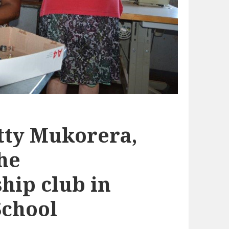
tty Mukorera,
he
hip club in
School