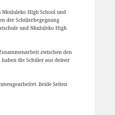
 in Nkululeko High School und
en der Schülerbegegnung
mtschule und Nkululeko High
e Zusammenarbeit zwischen den
haben die Schüler aus deiner
mengearbeitet. Beide Seiten
woman of the teacherspartnership club in Nkulul