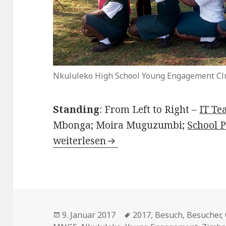
Nkululeko High School Young Engagement C
Standing
: From Left to Right –
IT Te
Mbonga; Moira Muguzumbi;
School P
Unsere simbabwischen Gäste…
weiterlesen
Veröffentlicht
Schlagwörter
9. Januar 2017
2017
,
Besuch
,
Besucher
,