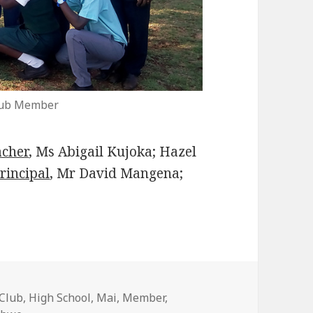
lub Member
acher
, Ms Abigail Kujoka; Hazel
rincipal
, Mr David Mangena;
Club
,
High School
,
Mai
,
Member
,