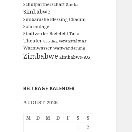
Schulpartnerschaft
Simba
Simbabwe
Simbarashe Blessing Chadini
Solaranlage
Stadtwerke-Bielefeld
Tanz
Theater
Veranstaltung
Upcycling
Warmwasser
Wattwanderung
Zimbabwe
Zimbabwe-AG
BEITRÄGE-KALENDER
AUGUST 2026
M
D
M
D
F
S
S
1
2