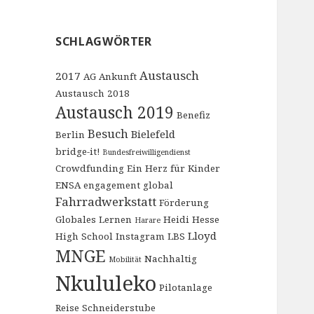
SCHLAGWÖRTER
Austausch
2017
AG
Ankunft
Austausch 2018
Austausch 2019
Benefiz
Besuch
Bielefeld
Berlin
bridge-it!
Bundesfreiwilligendienst
Crowdfunding
Ein Herz für Kinder
ENSA engagement global
Fahrradwerkstatt
Förderung
Globales Lernen
Heidi Hesse
Harare
Lloyd
High School
Instagram
LBS
MNGE
Nachhaltig
Mobilität
Nkululeko
Pilotanlage
Reise
Schneiderstube