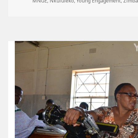
am
MNGE
,
Nkululeko
,
Young Engagement
,
Zimb