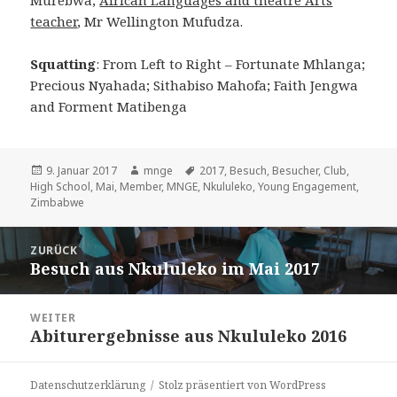
Murebwa;
African Languages and theatre Arts
teacher
, Mr Wellington Mufudza.
Squatting
: From Left to Right – Fortunate Mhlanga;
Precious Nyahada; Sithabiso Mahofa; Faith Jengwa
and Forment Matibenga
Veröffentlicht
Autor
Schlagwörter
9. Januar 2017
mnge
2017
,
Besuch
,
Besucher
,
Club
,
am
High School
,
Mai
,
Member
,
MNGE
,
Nkululeko
,
Young Engagement
,
Zimbabwe
Beitragsnavigation
ZURÜCK
Besuch aus Nkululeko im Mai 2017
Vorheriger
Beitrag:
WEITER
Abiturergebnisse aus Nkululeko 2016
Nächster
Beitrag:
Datenschutzerklärung
Stolz präsentiert von WordPress