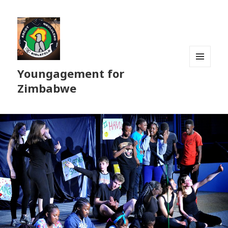
Youngagement for
MENÜ
UND
Zimbabwe
WIDGETS