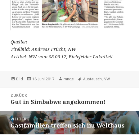
Quellen
Titelbild: Andreas Frücht, NW
Artikel: NW vom 08.06.17, Bielefelder Lokalteil
Format
Veröffentlicht
Autor
Schlagwörter
Bild
18. Juni 2017
mnge
Austausch
,
NW
am
Beitragsnavigation
ZURÜCK
Gut in Simbabwe angekommen!
Vorheriger
Beitrag:
WEITER
Gastfamilien treffen sich im Welthaus
Nächster
Beitrag: