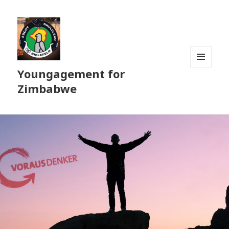
Youngagement for
MENÜ
UND
Zimbabwe
WIDGETS