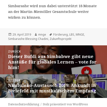
Simbarashe wird nun dabei unterstützt 18 Monate
an der Martin-Niemöller Gesamtschule weiter
wirken zu können.
Veröffentlicht
Autor
Schlagwörter
29. April 2019
mnge
Förderung
,
LBS
,
MNGE
,
am
Simbarashe Blessing Chadini
,
Zukunftsprojekt
Beitragsnavigation
ZURÜCK
Dieser Bufdi aus Simbabwe gibt neue
Vorheriger
Anstöße für globales Lernen – vote for
Beitrag:
him!
WEITER
Nkululeko-Austausch 2019: Ankunft in
Nächster
Bielefeld mit musikalischem Empfang
Beitrag:
Datenschutzerklärung
Stolz präsentiert von WordPress