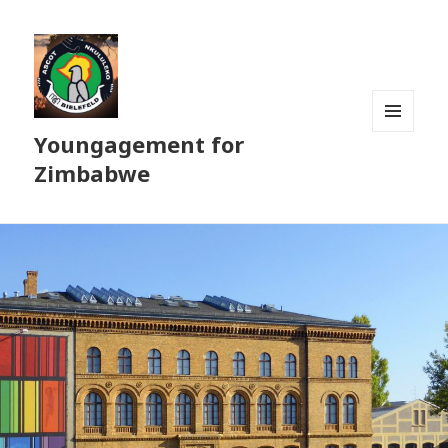
Youngagement for
MENÜ
UND
Zimbabwe
WIDGETS