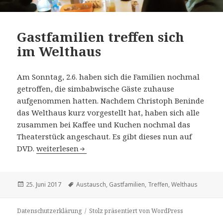
Gastfamilien treffen sich
im Welthaus
Am Sonntag, 2.6. haben sich die Familien nochmal
getroffen, die simbabwische Gäste zuhause
aufgenommen hatten. Nachdem Christoph Beninde
das Welthaus kurz vorgestellt hat, haben sich alle
zusammen bei Kaffee und Kuchen nochmal das
Theaterstück angeschaut. Es gibt dieses nun auf
Gastfamilien treffen sich im Welthaus
DVD.
weiterlesen
Veröffentlicht
Schlagwörter
25. Juni 2017
Austausch
,
Gastfamilien
,
Treffen
,
Welthaus
am
Datenschutzerklärung
Stolz präsentiert von WordPress